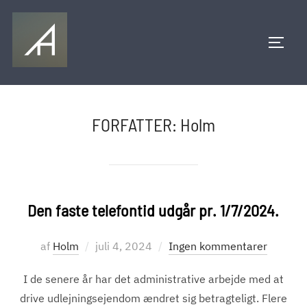
Videre
til
SLÅ N
indhold
FORFATTER:
Holm
Den faste telefontid udgår pr. 1/7/2024.
Udgivet
af
Holm
juli 4, 2024
Ingen kommentarer
d.
I de senere år har det administrative arbejde med at
drive udlejningsejendom ændret sig betragteligt. Flere