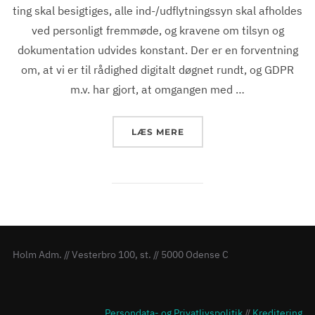
ting skal besigtiges, alle ind-/udflytningssyn skal afholdes
ved personligt fremmøde, og kravene om tilsyn og
dokumentation udvides konstant. Der er en forventning
om, at vi er til rådighed digitalt døgnet rundt, og GDPR
m.v. har gjort, at omgangen med …
“DEN FASTE TELEFONTID U
LÆS MERE
Holm Adm. // Vesterbro 100, st. // 5000 Odense C
Persondata- og Privatlivspolitik
//
Kreditering