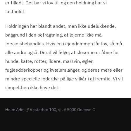
er tilladt. Det har vi lov til, og den holdning har vi
fastholdt.
Holdningen har blandt andet, men ikke udelukkende,
baggrund i den betragtning, at lejerne ikke må
forskelsbehandles. Hvis én i ejendommen får lov, så må
alle andre også. Deraf vil følge, at sluserne er åbne for
hunde, katte, rotter, ildere, marsvin, øgler,
fugleedderkopper og kvælerslanger, og deres mere eller
mindre specielle foderdyr på lige vilkår i al fremtid. Vi vil
simpelthen ikke have det.
Holm Adm. // Vesterbro 100, st. // 5000 Odense C