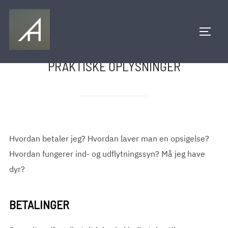
Videre
til
SLÅ N
indhold
PRAKTISKE OPLYSNINGER
Hvordan betaler jeg? Hvordan laver man en opsigelse?
Hvordan fungerer ind- og udflytningssyn? Må jeg have
dyr?
BETALINGER